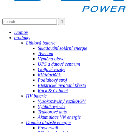
Domov
produkty
Lithiová baterie
Skladování solární energie
Telecom
Výměna olova
UPS a datové centrum
Golfové vozíky
RV/Mariňák
Podlahový stroj
Elektrické invalidní křeslo
Rack & Cabinet
HV baterie
Vysokozdvižný vozík/AGV
Vyhlídkový vůz
Traktorové auto
Akumulace VN energie
Domácí úložiště energie
Powerwall