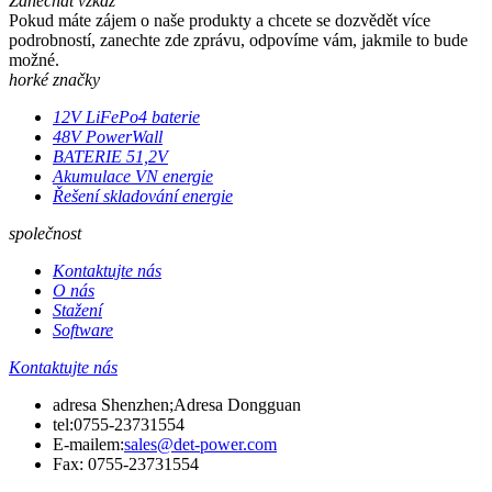
Zanechat vzkaz
Pokud máte zájem o naše produkty a chcete se dozvědět více
podrobností, zanechte zde zprávu, odpovíme vám, jakmile to bude
možné.
horké značky
12V LiFePo4 baterie
48V PowerWall
BATERIE 51,2V
Akumulace VN energie
Řešení skladování energie
společnost
Kontaktujte nás
O nás
Stažení
Software
Kontaktujte nás
adresa Shenzhen;Adresa Dongguan
tel:
0755-23731554
E-mailem:
sales@det-power.com
Fax: 0755-23731554