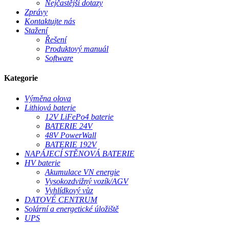
Nejčastější dotazy
Zprávy
Kontaktujte nás
Stažení
Řešení
Produktový manuál
Software
Kategorie
Výměna olova
Lithiová baterie
12V LiFePo4 baterie
BATERIE 24V
48V PowerWall
BATERIE 192V
NAPÁJECÍ STĚNOVÁ BATERIE
HV baterie
Akumulace VN energie
Vysokozdvižný vozík/AGV
Vyhlídkový vůz
DATOVÉ CENTRUM
Solární a energetické úložiště
UPS