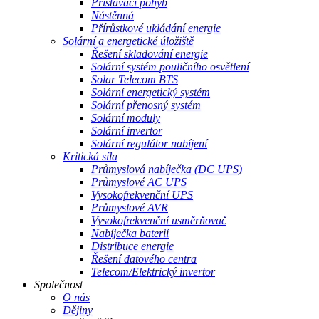
Přistávací pohyb
Nástěnná
Přírůstkové ukládání energie
Solární a energetické úložiště
Řešení skladování energie
Solární systém pouličního osvětlení
Solar Telecom BTS
Solární energetický systém
Solární přenosný systém
Solární moduly
Solární invertor
Solární regulátor nabíjení
Kritická síla
Průmyslová nabíječka (DC UPS)
Průmyslové AC UPS
Vysokofrekvenční UPS
Průmyslové AVR
Vysokofrekvenční usměrňovač
Nabíječka baterií
Distribuce energie
Řešení datového centra
Telecom/Elektrický invertor
Společnost
O nás
Dějiny